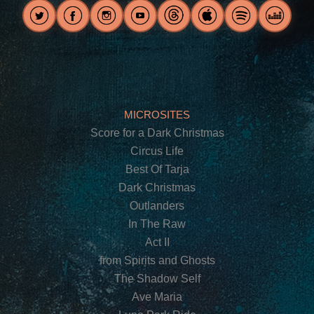
MICROSITES
Score for a Dark Christmas
Circus Life
Best Of Tarja
Dark Christmas
Outlanders
In The Raw
Act II
from Spirits and Ghosts
The Shadow Self
Ave Maria