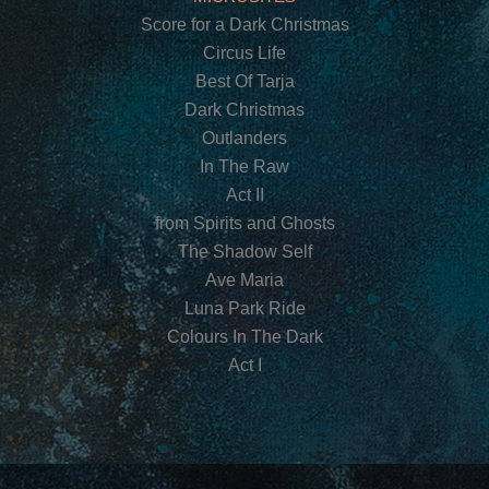
Score for a Dark Christmas
Circus Life
Best Of Tarja
Dark Christmas
Outlanders
In The Raw
Act II
from Spirits and Ghosts
The Shadow Self
Ave Maria
Luna Park Ride
Colours In The Dark
Act I