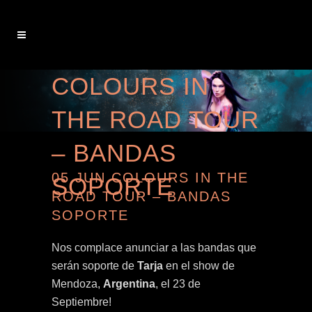
COLOURS IN
THE ROAD TOUR
– BANDAS
05 JUN
COLOURS IN THE
SOPORTE
ROAD TOUR – BANDAS
SOPORTE
Nos complace anunciar a las bandas que
serán soporte de
Tarja
en el show de
Mendoza,
Argentina
, el 23 de
Septiembre!