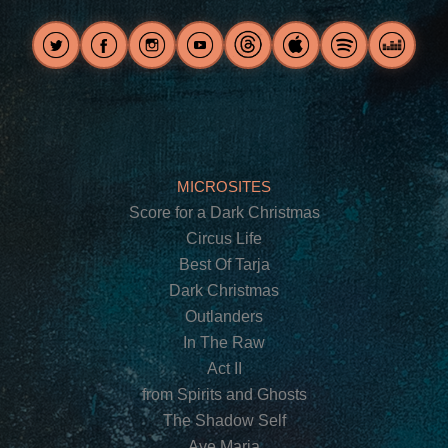
MICROSITES
Score for a Dark Christmas
Circus Life
Best Of Tarja
Dark Christmas
Outlanders
In The Raw
Act II
from Spirits and Ghosts
The Shadow Self
Ave Maria